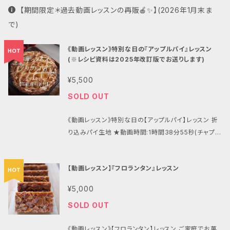
【期間限定＊過去動画レッスンの再販🍎✨】(2026年1月末ま
で)
《動画レッスン》特別な日の『アップルパイ』レッスン
(※レシピ資料は2025年改訂版でお送りします)
¥5,500
SOLD OUT
《動画レッスン》特別な日の【アップルパイ】レッスン 折
り込みパイ生地 ★動画時間:1時間38分55秒(チャプタ
ー付き、広告なし、期限なし、スマホ視聴OK、いつでも
何度でも視聴可能) ★テキスト:印刷資料送付 ★アフタ
【動画レッスン】『フロランタン』レッスン
ーフォロー:教室専用公式LINEにて、ご希望に応じて、
個別の指導、添削、アドバイスを行います。 (※アップル
¥5,000
パイは何度もレッスンを重ねており、2020〜2021年
SOLD OUT
頃の動画収録時より一部配合や材料変更等ございま
す。そのため、レシピ資料は2025年改訂版でお送りし
《動画レッスン》【フロランタン】レッスン ご家庭でお菓