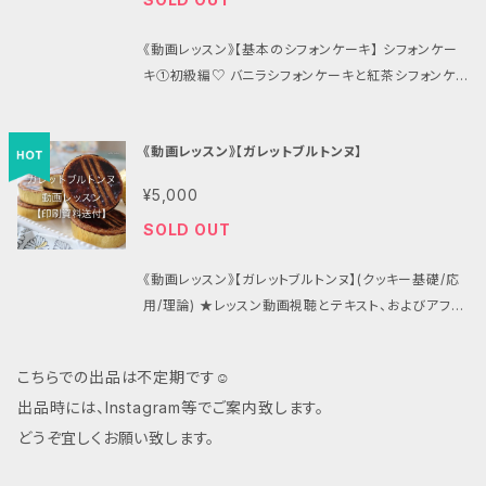
ので、材料の温度や、作業工程など、ぜひ横着せず丁寧
スン同様に、材料や道具の説明から、小さなコツのひと
『米粉のマロンシフォンケーキ(モンブランシフォンケー
せるには 〼ベーキングパウダーなしでもしっかり膨ら
れば、フルーツを変えていろんなタルトを作ったり、パイ
に作られたお菓子は、きっとお店で食べるより美味し
★基本的なタルトのお菓子の組み立て、工程 ★扱いや
な作業をしてみてください。ご自身で丁寧に作られたお
つひとつまで、細かくお話をしています。 動画には、チャ
キ)』と、この10月(2020年)に対面レッスンで初登場の
む理由 〼粉を入れたら、どこまで混ぜたらいいのか？
生地の代わりに生地を作っていろんなお菓子に応用す
く、愛着のわく美しい仕上がりのものができると思いま
すく、サクサク持続のシュクレ生地のレシピと作り方、
《動画レッスン》【基本のシフォンケーキ】 シフォンケー
菓子は、きっとお店で食べるより美味しく、愛着のわく美
プター(目次のような目印)がついており、見たいところ
『米粉のバナナシフォンケーキ』の2種を、細やかな解説
〼型をオーブンに入れる時、入れる向きは影響するか
ることができるようになるので、季節を問わずお菓子の
す♪ ୨୧┈┈┈┈┈┈┈┈┈┈┈┈┈┈┈┈┈┈୨୧
大事なポイント ★生地を冷蔵庫で寝かせる意味、この
キ①初級編♡ バニラシフォンケーキと紅茶シフォンケ
しい仕上がりのものができると思います♪ ୨୧┈┈┈┈
から再生することができます。動画やサイトのページに
付きで収録しました！レッスン2回分の大変お得なレッ
〼材料が違うとどうなるのか 〼グラスアロー(レモンア
基礎となる生地をたくさんしっかり学べる、とてもお得
★商品の性質上、いかなる理由でも、ご購入後のキャン
生地が短時間の寝かせ時間でも伸ばしやすくサクサク
ーキの2種 ★詳細はこちらで確認！ → https://petite
┈┈┈┈┈┈┈┈┈┈┈┈┈┈୨୧ ★商品の性質上、
は広告なども入らず、集中してご覧頂けます。 【このケ
スン内容です！ ★レシピ資料はテキスト印刷して送付。
イシング)の仕方 など☺︎ レッスンでは、最後までしっか
なレッスンです♪ 動画では、材料ひとつひとつの説明、
セルや返金は致しかねます。よく内容と規約をご確認い
に仕上がる理由 ★タルト生地の上手な伸ばし方、敷き
-astuce.hatenadiary.jp/entry/2020/09/02/212
いかなる理由でも、ご購入後のキャンセルや返金は致し
ーキについて】 当教室で人気のスフレチーズケーキで
別途送料が掛かります。 ★動画視聴とテキスト、アフタ
りと動画をご覧いただき、大切なことがたくさん詰まっ
下準備の意味や仕上がりに差のでる見落としがちな大
《動画レッスン》【ガレットブルトンヌ】
ただき、ご購入ください。 ★携帯メールアドレスのみの
込み方、ピケの大切な意味と底上げしないコツ ★アー
019 お菓子教室petite astuceの有料レッスン動画
かねます。よく内容と規約をご確認いただき、ご購入くだ
す。初年度から改良を重ね、現時点で今の形となってい
ーフォロー(公式LINEからいつでもサポート！ご質問や
ていますので、材料の温度や、作業工程など、ぜひ横着
切なところ、全工程の作業の手元を鮮明に、レッスンと
ご登録の場合には、BASEからの自動返信や、こちらか
モンドクリームとは？アーモンドクリームを絶対に分離
【基本のシフォンケーキ】(バニラシフォンと紅茶シフォ
さい。 ★携帯メールアドレスのみのご登録の場合に
ます。スフレチーズですが、卵の風味はあまり感じさせ
添削をお受けします。)を含む料金になります。 ※ 動画
¥5,000
せず丁寧な作業をしてみてください。ご自身で丁寧に作
同じように講師が説明をしながら、皆さんの目の前でデ
らのご案内が届かない可能性がございます。 (迷惑メー
させないで作るためのポイント ★洋梨のコンポートの
ン)のレッスンです。これはもう完全保存版！ ★動画視
は、BASEからの自動返信や、こちらからのご案内が届
ないよう控えめに、そして牛乳ではなく、生クリームをた
の視聴に必要なURLやパスワードは、レシピ資料と一
られたお菓子は、きっとお店で食べるより美味しく、愛
モンストレーションをお見せしているような撮り方をし
SOLD OUT
ルフォルダに届いていた事例もございます！メールが届
缶詰について、缶を開けるときの注意点、果物をタルト
聴とテキスト、アフターフォロー(ご質問や添削)を含む
かない可能性がございます。 (迷惑メールフォルダに届
っぷりと使用し、チーズ感の濃厚な風味を引き出しま
緒に郵送にて、お申し込みから1週間程度で発送の準備
着のわく美しい仕上がりのものができると思います♪ ୨
ています。アプリコットジャムを作る工程や、お写真と同
かない場合は、メールか公式LINEにてご連絡下さい！)
に入れて焼きこむときの注意点、スライスの意味 ★ク
料金になります。 ★印刷した紙のテキストを、お送りし
いていた事例もございます！メールが届かない場合は、
す。 いろいろな焼き方を検証したうえで、今回お伝えす
をさせて頂きます。 ୨୧┈┈┈┈┈┈┈┈┈┈┈┈┈┈
୧┈┈┈┈┈┈┈┈┈┈┈┈┈┈┈┈┈┈୨୧ ★商品
じ、最後のちょっとしたラッピングまで、全て収録してい
《動画レッスン》【ガレットブルトンヌ】(クッキー基礎/応
･*:.｡ ｡.:*･ﾟ✽.｡.:*・ﾟ ✽.｡.:*・ﾟ ✽.｡.:*・ﾟ ✽.｡.:*・ﾟ
ランブルの作り方、乗せる前の注意点 ★焼き方、焼く前
ます。 ★別途テキスト送料が掛かります。 ※ 動画の視
メールか公式LINEにてご連絡下さい！) ･*:.｡ ｡.:*･ﾟ
るのは、『アイリスオーヤマのコンベクションオーブン
┈┈┈┈୨୧ このレッスンで学べるポイント♡ ◉米粉を
の性質上、いかなる理由でも、ご購入後のキャンセルや
ます。 初心者様にもお作り頂けるよう、難しい言葉を並
用/理論) ★レッスン動画視聴とテキスト、およびアフタ
★お届けしたレシピ（テキスト）をお手元にご用意いた
の注意点、焼き上がりの見極め、焼いた後の方からのは
聴に必要なURLやパスワードは、レシピ資料と一緒に
✽.｡.:*・ﾟ ✽.｡.:*・ﾟ ✽.｡.:*・ﾟ ✽.｡.:*・ﾟ ★お届けした
(B)』で焼く方法です。普通の電気オーブンでもこれまで
使うシフォンケーキ ◉生地作りのポイント ◉シフォン
返金は致しかねます。よく内容と規約をご確認いただ
べずにとことん理由まで丁寧に、また、これまで独学で
ーフォローを含む料金になります。 ★印刷した紙のテ
だき、ご覧ください。 ★実際にお作り頂くときにも、動画
ずし時 ★市販のジャムでもできる、ツヤ出しジャムの選
郵送にて、お申し込みから1週間以内に発送の準備をさ
レシピ（テキスト）をお手元にご用意いただき、ご覧くだ
も何度も何度も焼いていますが、オーブンによる加熱の
ケーキに向いている米粉の例(米粉についての資料あ
き、ご購入ください。 ★携帯メールアドレスのみのご登
作ってこられた方、ほかのお教室や動画で学んだ事は
キストを、お送りします。 ★資料をお送りしますので別
を見ながら同じスピード感で一緒に作業できるよう、作
び方と煮詰め方、煮詰め加減の見極め、塗り方のポイ
せて頂きます。 ※ダウンロード商品ではございません。
さい。 ★実際にお作り頂くときにも、動画を見ながら同
仕組みの違いにより、どれほど焼き上げに違いが出る
り) ◉ベーキングパウダーを使わなくてもふわふわにす
こちらでの出品は不定期です☺︎
録の場合には、BASEからの自動返信や、こちらからの
あるけど、家ではなんかうまくできない、家だと生地の
途送料が掛かります。 ※ 動画の視聴に必要なURL(Q
業中の映像は出来るだけ作っているそのままの状態を
ント ★タルトの仕上げ(飾り、保存方法、おすすめのお
୨୧┈┈┈┈┈┈┈┈┈┈┈┈┈┈┈┈┈┈୨୧ シフォ
じスピード感で一緒に作業できるよう、作業中の映像は
のか、こんなに違うのかと自身が思い知ったうえでの、
るには ◉米粉の弱点と、それを補う副素材 ◉バナナや
ご案内が届かない可能性がございます。 (迷惑メールフ
状態が違うんだけど？という方にも、ほかではこんなこ
出品時には、Instagram等でご案内致します。
Rコード)やパスワードは、レシピ資料と一緒に郵送に
お見せしています(一部同じ作業が続く部分は短縮カッ
召し上がり方、賞味期限など) 手元をしっかりお見せし
ンケーキに悩める方必見！！ シフォンケーキ好きの私
出来るだけ作っているそのままの状態をお見せしてい
今回のレッスンです。 皆様には、この動画を見て、手順
栗ペーストなど、ペースト状の素材をシフォンケーキに
ォルダに届いていた事例もございます！メールが届かな
とまで説明してくれていないかもと思うこと、なおかつ、
て、お申し込みから1週間以内に発送の準備をさせて頂
どうぞ宜しくお願い致します。
トあり)。 ★動画は、スマホからでも簡単に見ることが
ながら、レッスン同様に、材料や道具の説明から、小さ
が、初心者さんでもポイントをつかめるように、とにかく
ます(一部短縮あり)。 ★動画は、スマホからでも簡単に
通りに作って頂ければ、美味しくて見た目にも美しいス
入れたいときのコツや、配合の考え方 ◉具材が沈まな
い場合は、メールか公式LINEにてご連絡下さい！) ･
とっても大切な小さなコツやお菓子への気配りを、す
きます。 ※ダウンロード商品ではございません。 ୨୧┈
できます。いつでも何度でもご覧頂けます。 ･*:.｡ ｡.:
なコツのひとつひとつまで、細かくお話をしています。
見やすく、わかりやすくまとめた、失敗なく作れるシフォ
見ることができます。いつでも何度でもご覧頂けます。 ･
フレチーズケーキが、簡単にできるように、事細かにわ
いようにするコツ ◉米粉と小麦粉の違い、シフォンケー
*:.｡ ｡.:*･ﾟ✽.｡.:*・ﾟ ✽.｡.:*・ﾟ ✽.｡.:*・ﾟ ✽.｡.:*・ﾟ ★
べてお伝えしています♪ ご受講に関しては、動画レッ