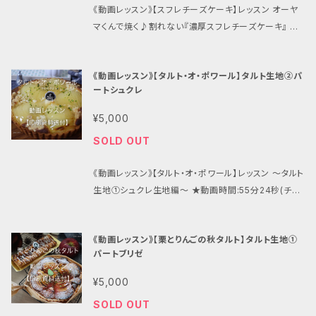
て、ネット上で(ホームページ上で)ご覧頂けます。教室
様に、アフターフォロー付きです。ご受講メニューに関し
《動画レッスン》【スフレチーズケーキ】レッスン オーヤ
ございません。 *･゜ﾟ･*:.｡..｡.:*･''･*:.｡. .｡.:*･゜ﾟ･*
でマンツーマンレッスンを受けているような感覚でご受
て、いつでもご質問可能です。動画や資料を見てもわか
マくんで焼く♪割れない『濃厚スフレチーズケーキ』 ★
*･゜ﾟ･*:.｡..｡.:*･'･*:.｡. .｡.:*･゜ﾟ･* 動画では、材料
講頂けます。 *･゜ﾟ･*:.｡..｡.:*･''･*:.｡. .｡.:*･゜ﾟ･*
らなかった事、作ってみて初めて気づいたことなど、遠
動画時間:５７分１８秒(チャプター付き、広告なし、期限
ひとつひとつの説明、下準備の意味や仕上がりに差の
*･゜ﾟ･*:.｡..｡.:*･'･*:.｡. .｡.:*･゜ﾟ･* 動画では、材料
慮なくご質問くださいませ。 ୨୧┈┈┈┈┈┈┈┈┈┈
なし、スマホ視聴OK、いつでも何度でも視聴可能) ★ア
でる見落としがちな大切なところ、全工程の作業の手
ひとつひとつの説明、下準備の意味や仕上がりに差の
┈┈┈┈┈┈┈┈୨୧ ♡このケーキについて♡レッスン
《動画レッスン》【タルト・オ・ポワール】タルト生地②パ
フターフォロー:教室専用公式LINEにて、ご希望に応じ
元を鮮明に、レッスンと同じように講師が説明をしなが
でる見落としがちな大切なところ、全工程の作業の手
ートシュクレ
での学びポイント♪ 教室でも毎年リクエストが絶えな
て、個別の指導、添削、アドバイスを行います。 ※ 動画
ら、皆さんの目の前でデモンストレーションをお見せし
元を鮮明に、レッスンと同じように講師が説明をしなが
い、長年通われる生徒様からもダントツでお褒め頂いて
の視聴に必要なURLやパスワードは、レシピ資料と一
ているような撮り方をしています。 初心者様にもお作り
¥5,000
ら、皆さんの目の前でデモンストレーションをお見せし
いるアップルパイのレッスン。 りんごが美味しく、パイ折
緒に郵送にて、お申し込みから1週間以内に発送の準
頂けるよう、難しい言葉を並べずにとことん理由まで丁
ているような撮り方をしています。 初心者様にもお作り
SOLD OUT
りしやすい冬の寒い時期に作るのがおすすめ。 対面レ
備をさせて頂きます。 *･゜ﾟ･*:.｡..｡.:*･''･*:.｡. .｡.:
寧に、また、これまで独学で作ってこられた方、ほかのお
頂けるよう、難しい言葉を並べずにとことん理由まで丁
ッスンでは、下準備含め3日前から仕込みをしていて、
*･゜ﾟ･**･゜ﾟ･*:.｡..｡.:*･'･*:.｡. .｡.:*･゜ﾟ･* 動画で
教室や動画で学んだ事はあるけど、家ではなんかうまく
寧に、また、これまで独学で作ってこられた方、ほかのお
《動画レッスン》【タルト・オ・ポワール】レッスン 〜タルト
手間暇かけますが、出来上がりの満足度が非常に高い
は、材料ひとつひとつの説明、下準備の意味や仕上がり
できない、家だと生地の状態が違うんだけど？という方
教室や動画で学んだ事はあるけど、家ではなんかうまく
生地①シュクレ生地編〜 ★動画時間:55分24秒(チャ
一品です。 動画レッスンでは、その生地の仕込みやパイ
に差のでる見落としがちな大切なところ、全工程の作
にも、ほかではこんなことまで説明してくれていないか
できない、家だと生地の状態が違うんだけど？という方
プター付き、広告なし、期限なし、スマホ視聴OK、いつ
生地の折り込み、伸ばしのコツなどもしっかり見られる
業の手元を鮮明に、レッスンと同じように講師が説明を
もと思うこと、なおかつ、とっても大切な小さなコツや
にも、ほかではこんなことまで説明してくれていないか
でも何度でも視聴可能) ★アフターフォロー:教室専用
ので、初めての方も、すでに対面で受講済みで復習した
しながら、皆さんの目の前でデモンストレーションをお
お菓子への気配りを、すべてお伝えしています♪ ご受
《動画レッスン》【栗とりんごの秋タルト】タルト生地①
もと思うこと、なおかつ、とっても大切な小さなコツや
公式LINEにて、個別の指導、添削、アドバイスを行いま
い方にもおすすめです。 本格パイ生地の折り込み、コク
見せしているような撮り方をしています。 初心者様にも
講に関しては、動画レッスンも対面レッスンと同様に、
パートブリゼ
お菓子への気配りを、すべてお伝えしています♪ ご受
す。 ※ 動画の視聴に必要なURLやパスワードは、レシ
のあるクレームダマンド、リンゴの本来の爽やかな甘酸
お作り頂けるよう、難しい言葉を並べずにとことん理由
アフターフォロー付きです。ご受講メニューに関して、い
講に関しては、動画レッスンも対面レッスンと同様に、
ピ資料と一緒に郵送にて、お申し込みから1週間以内に
っぱさをそのままにサックリと軽い味わいのリンゴのフ
まで丁寧に、また、これまで独学で作ってこられた方、ほ
¥5,000
つでもご質問可能です。動画や資料を見てもわからな
アフターフォロー付きです。ご受講メニューに関して、い
発送の準備をさせて頂きます。 ※ダウンロード商品で
ィリング、パイのあみあみのコツ、艶出し、焼き方と焼き
かのお教室や動画で学んだ事はあるけど、家ではなん
かった事、作ってみて初めて気づいたことなど、遠慮な
SOLD OUT
つでもご質問可能です。動画や資料を見てもわからな
はございません。 *･゜ﾟ･*:.｡..｡.:*･''･*:.｡. .｡.:*･゜ﾟ･
加減、焼き上がりの見極め、リンゴたっぷりでも食べ心
かうまくできない、家だと生地の状態が違うんだけど？