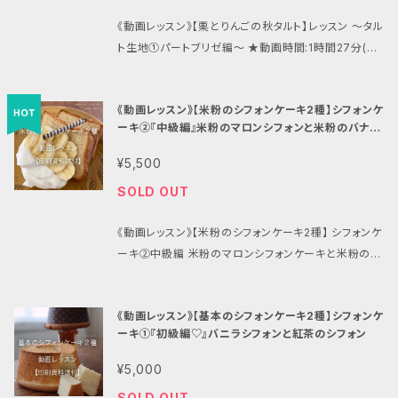
くご質問くださいませ。 ୨୧┈┈┈┈┈┈┈┈┈┈┈┈
かった事、作ってみて初めて気づいたことなど、遠慮な
**･゜ﾟ･*:.｡..｡.:*･'･*:.｡. .｡.:*･゜ﾟ･* 動画では、材
地は重たくならず、底もサクサクに焼き上げるためのポ
という方にも、ほかではこんなことまで説明してくれて
┈┈┈┈┈┈୨୧ 《このケーキについて》レッスンでの学
《動画レッスン》【栗とりんごの秋タルト】レッスン 〜タル
くご質問くださいませ。 ୨୧┈┈┈┈┈┈┈┈┈┈┈┈
料ひとつひとつの説明、下準備の意味や仕上がりに差
イントまで☺︎ 中に入れるりんごのフィリングは、 大きめ
いないかもと思うこと、なおかつ、とっても大切な小さ
びポイント♪ 対面レッスンでも、大人気だったカトルカ
ト生地①パートブリゼ編〜 ★動画時間:1時間27分(チ
┈┈┈┈┈┈୨୧ 《フロランタン》レッスンでの学びポイ
のでる見落としがちな大切なところ、全工程の作業の
のりんごなら2個分！！(紅玉くらいの小玉なら3〜4個
なコツやお菓子への気配りを、すべてお伝えしています
ールレッスン。 レッスン1年目はハンドミキサーでやりま
ャプター付き、広告なし、期限なし、スマホ視聴OK、い
ント ザックザクで香ばしい本格フロランタン！ 湿気にく
手元を鮮明に、レッスンと同じように講師が説明をしな
分！) (このパイの型は直径約18センチ) 砂糖は控えめ
♪ ご受講に関しては、動画レッスンも対面レッスンと同
したが、 より失敗なく、なおかつ、乳化とはどういうこと
つでも何度でも視聴可能) ★アフターフォロー:教室専
く、ザクザク感がずっと続く！ 粉とバターとアーモンド
がら、皆さんの目の前でデモンストレーションをお見せ
で、りんご本来の軽い食べ心地、適度な酸味などのフレ
様に、アフターフォロー付きです。ご受講メニューに関し
《動画レッスン》【米粉のシフォンケーキ2種】シフォンケ
で、どう状態が変わっていくのか、それをより肌で感じて
用公式LINEにて、個別の指導、添削、アドバイスを行い
のしっかりと香り高いクッキー！ ポイントとなる生地混
しているような撮り方をしています。 初心者様にもお作
ッシュ感は残し、余分な水分だけ軽く飛ばして、あっさり
て、いつでもご質問可能です。動画や資料を見てもわか
ーキ②『中級編』米粉のマロンシフォンと米粉のバナナ
もらうため、2年目は泡立て器を持って、手動で混ぜて
ます。 ※ 動画の視聴に必要なURLやパスワードは、レ
ぜ、熱入れや焼きの見極め！ 〼ザクザククッキー生地
り頂けるよう、難しい言葉を並べずにとことん理由まで
と炒め煮します。 パイの折り込みを、スムーズに気持ち
シフォン ※紙資料送付あり
らなかった事、作ってみて初めて気づいたことなど、遠
もらいました。 バター、砂糖、卵、粉、この4つの材料だ
シピ資料と一緒に郵送にて、お申し込みから1週間程度
の混ぜ方と混ぜ終わりの見極め 〼生地を平に、型のサ
丁寧に、また、これまで独学で作ってこられた方、ほかの
¥5,500
よく行えるよう、デトランプ生地の配合も工夫していま
慮なくご質問くださいませ。 ୨୧┈┈┈┈┈┈┈┈┈┈
けで、そして配合は1:1:1:1で、これらを『シュガーバッタ
で発送の準備をさせて頂きます。 ※ダウンロード商品
イズぴったりに伸ばす方法 〼材料や型の下準備のポ
お教室や動画で学んだ事はあるけど、家ではなんかう
す。どんな材料が、何に影響しているかも、知っていただ
┈┈┈┈┈┈┈┈୨୧ このレッスンで学べるポイント♡
SOLD OUT
ー法』で作る際に、最も難しいとされる、『卵とバターの
ではございません。 *･゜ﾟ･*:.｡..｡.:*･''･*:.｡. .｡.:
イント 〼ピケのコツ 〼クッキー生地の空焼きのポイン
まくできない、家だと生地の状態が違うんだけど？とい
けます。 発酵バター薫る、軽やかなサクサクパイに、フ
★チーズと生クリームたっぷりの、濃厚なスフレチーズ
乳化』、これをとにかく掘り下げて、 そして、シンプルな
*･゜ﾟ･**･゜ﾟ･*:.｡..｡.:*･'･*:.｡. .｡.:*･゜ﾟ･* サッと
トと焼き加減の見極め 〼アーモンドのロースト加減の
う方にも、ほかではこんなことまで説明してくれていな
レッシュ感のあるりんごフィリングのアップルパイです
ケーキ ★いま話題の『オーヤマくん』の特徴と扱い方
《動画レッスン》【米粉のシフォンケーキ2種】 シフォンケ
材料で、本当に美味しいカトルカールを、お伝えしたい。
手軽に仕込めるのに、サクサクと軽いパイのような食感
見極め 〼アパレイユの煮詰めのポイントと見た目と温
いかもと思うこと、なおかつ、とっても大切な小さなコ
♪ ご家庭でこそ、美味しく召し上がって頂けるケーキだ
★『オーヤマくん』で、割れないスフレチーズケーキの焼
ーキ②中級編 米粉のマロンシフォンケーキと米粉のバ
何度もレッスンして、たどり着いた細々とした、ほんと小
の『ブリゼ生地』に、栗入りのアーモンドクリーム生地、
度の見極め 〼ねっちりしない焼き上げの見極め 〼カ
ツやお菓子への気配りを、すべてお伝えしています♪
と思います♪ 特別な日に、家族の為に、想いを込めて
成のコツ ★スフレチーズケーキの肝となるチーズクリ
ナナシフォンケーキの2種 ★詳細はこちらで確認！ → h
さなポイントやコツの集結作で、より再現性の高い内容
上にはたっぷりとりんごを美しく並べて、りんごの皮の
ットのタイミングと綺麗にカットする方法 〼断面の焼き
ご受講に関しては、動画レッスンも対面レッスンと同様
焼くようなお菓子です。 ※このアップルパイへの想いは
ームのベースの炊き具合 ★スフレチーズケーキに適し
ttps://petite-astuce.hatenadiary.jp/entry/202
となっております。 対面レッスンでも、その仕上がりや
赤色を残しながら焼き込み、仕上げに手作りの爽やか
色チェック 〼保存方法 など☺︎ レッスンでは、まずは作
に、アフターフォロー付きです。ご受講メニューに関し
こちらの教室ブログページをお読みください→ http
《動画レッスン》【基本のシフォンケーキ2種】シフォンケ
たメレンゲの立て方、生地合わせの混ぜ方 ★表面をき
0/09/29/153735 お菓子教室petite astuceの有料
味わいには、大好評頂いたメニューです☺︎ ぜひお楽し
なアプリコットジャムを塗り、ピスタチオと粉糖を散らし
る前にしっかり最後までしっかりと資料と動画をご覧い
て、いつでもご質問可能です。動画や資料を見てもわか
ーキ①『初級編♡』バニラシフォンと紅茶のシフォン
s://petite-astuce.hatenadiary.jp/entry/2021/0
れいに整える方法 ★焼き上がりの目安、見極め ★スフ
レッスン動画 【米粉のシフォンケーキ2種】 対面レッス
み頂けたらと存じます。 〼カトルカールとは 〼卵とバ
て仕上げます☺︎ 秋の味覚をふんだんに盛り込んだタル
ただき、メモを取ってください。 大切なことがたくさん詰
らなかった事、作ってみて初めて気づいたことなど、遠
1/09/000724 レッスンでは、最後までしっかりと動画
レチーズケーキが割れる要因となるもの ★各種オーブ
ンで人気のシフォンケーキレッスン♪ 中でも、米粉のシ
ターの乳化の条件と混ぜ方 〼卵の下準備と温度 〼バ
ト♪ タルトの伸ばしや敷き込みの基本、ブリゼ生地をう
¥5,000
まっていますので、材料の温度や、作業工程など、ぜひ
慮なくご質問くださいませ。 ୨୧┈┈┈┈┈┈┈┈┈┈
をご覧いただき、大切なことがたくさん詰まっています
ンの加熱の特性 手元をしっかりお見せしながら、レッ
フォンケーキを2種(*´꒳`*) 過去レッスンで人気だった、
ターの温度帯による性質の違い 〼バターに空気を含ま
まく作るコツ、アーモンドクリームのポイントを習得す
横着せず丁寧な作業をしてみてください。ご自身で丁寧
┈┈┈┈┈┈┈┈୨୧ このレッスンで学べるポイント♡
SOLD OUT