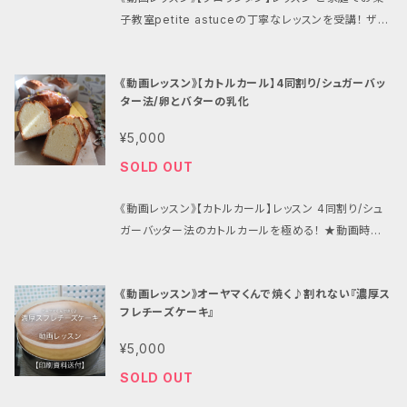
ます。わかりやすい下準備の工程表も資料をおつけしま
子教室petite astuceの丁寧なレッスンを受講！ ザッ
す。) ※レッスンご受講に必要な動画URLやパスワード
クザクで香ばしい本格フロランタンを作る！！ 販売でも
は、資料とともにお届けします。発送は、ご購入から1週
人気だったフロランタン。 「どうしてあんなにザックザ
間程度でご準備させて頂きます。 ※ダウンロード商品
《動画レッスン》【カトルカール】4同割り/シュガーバッ
クなんですか！？」 「めちゃくちゃ美味しかったです！」
ではございません。 *･゜ﾟ･*:.｡..｡.:*･''･*:.｡. .｡.:
ター法/卵とバターの乳化
「ぜひレッスンしてほしいです！」 リクエストを多く頂き、
*･゜ﾟ･**･゜ﾟ･*:.｡..｡.:*･'･*:.｡. .｡.:*･゜ﾟ･* 動画で
ついに動画レッスンになりました。 ★お届けするもの
は、材料ひとつひとつの説明、下準備の意味や仕上がり
¥5,000
★ レシピ資料、動画視聴URL(QRコード)とパスワード
に差のでる見落としがちな大切なところ、全工程の作
SOLD OUT
★動画時間:約60分(チャプター付き、広告なし、期限な
業の手元を鮮明に、レッスンと同じように講師が説明を
し、高画質、スマホ視聴OK、いつでも何度でも視聴可
しながら、皆さんの目の前でデモンストレーションをお
《動画レッスン》【カトルカール】レッスン 4同割り/シュ
能) ★テキスト:印刷資料送付 ★アフターフォロー:教室
見せしているような撮り方をしています。 初心者様にも
ガーバッター法のカトルカールを極める！ ★動画時間:1
専用公式LINEにて、ご希望に応じて、個別の指導、添
お作り頂けるよう、難しい言葉を並べずにとことん理由
時間2分8秒(チャプター付き、広告なし、期限なし、スマ
削、アドバイスを行います。 ※レッスンご受講に必要な
まで丁寧に、また、これまで独学で作ってこられた方、ほ
ホ視聴OK、いつでも何度でも視聴可能) ★テキスト:印
動画URLやパスワードは、資料とともにお届けします。
かのお教室や動画で学んだ事はあるけど、家ではなん
《動画レッスン》オーヤマくんで焼く♪割れない『濃厚ス
刷資料送付(別途資料送料370円が必要です。) ★アフ
発送は、ご購入から1週間程度のうちに順次発送準備さ
かうまくできない、家だと生地の状態が違うんだけど？
フレチーズケーキ』
ターフォロー:教室専用公式LINEにて、ご希望に応じ
せて頂きます。恐れ入りますが、発送日や着日はご指定
という方にも、ほかではこんなことまで説明してくれて
て、個別の指導、添削、アドバイスを行います。 ※レッス
頂けません。発送しましたら、通知いたしますので、お受
¥5,000
いないかもと思うこと、なおかつ、とっても大切な小さ
ンご受講に必要な動画URLやパスワードは、資料とと
け取りよろしくお願いします。 ※動画はダウンロードで
なコツやお菓子への気配りを、すべてお伝えしています
SOLD OUT
もにお届けします。発送は、ご購入から1週間以内に発
はありません。パスワード付きの受講者専用ページに
♪ ご受講に関しては、動画レッスンも対面レッスンと同
送のご準備させて頂きます。 ※ダウンロード商品では